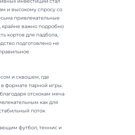
тивных инвестиций стал
ам и высокому спросу со
весьма привлекательные
, крайне важно подробно
сть кортов для падбола,
одство подготовлено не
 правильное
сом и сквошем, где
 в формате парной игры.
 благодаря отскокам мяча
ривлекательным как для
 стабильный поток
тающим футбол, теннис и