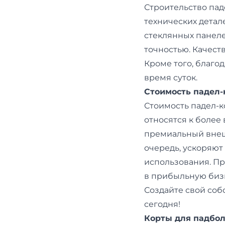
Строительство па
технических детал
стеклянных панеле
точностью. Качест
Кроме того, благо
время суток.
Стоимость падел-
Стоимость падел-к
относятся к более
премиальный внеш
очередь, ускоряют
использования. П
в прибыльную биз
Создайте свой соб
сегодня!
Корты для падбо