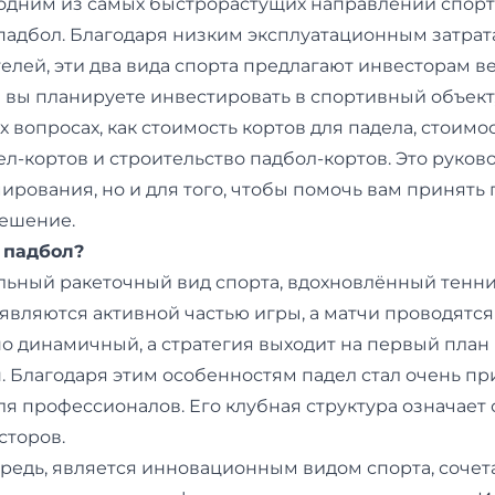
 одним из самых быстрорастущих направлений спор
 падбол. Благодаря низким эксплуатационным затрат
елей, эти два вида спорта предлагают инвесторам 
 вы планируете инвестировать в спортивный объект
х вопросах, как стоимость кортов для падела, стоимо
ел-кортов и строительство падбол-кортов. Это руков
ирования, но и для того, чтобы помочь вам принять
ешение.
и падбол?
льный ракеточный вид спорта, вдохновлённый тенни
являются активной частью игры, а матчи проводятся
о динамичный, а стратегия выходит на первый план
н. Благодаря этим особенностям падел стал очень п
для профессионалов. Его клубная структура означает
сторов.
ередь, является инновационным видом спорта, соче