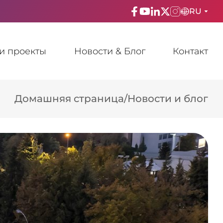
RU
ENGLISH
и проекты
Новости & Блог
Контакт
TÜRKÇE
ESPAñOL
Домашняя страница
/
Новости и блог
FRANÇAIS
عربي
Русский