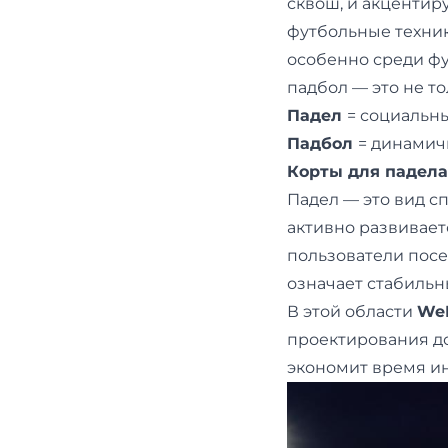
сквош, и акцентир
футбольные техники
особенно среди фу
падбол — это не т
Падел
= социальн
Падбол
= динамич
Корты для падела
Падел — это вид с
активно развивает
пользователи посе
означает стабильн
В этой области
We
проектирования до
экономит время ин