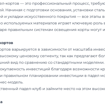
дел-кортов — это профессиональный процесс, треб
ей. Начиная с подготовки основания, установки стал
й и укладки искусственного покрытия — все этапы 
во используемых материалов играет ключевую роль в
даря правильным системам освещения корты могут 
кортов
ортов варьируется в зависимости от масштаба инв
 высокому ценовому сегменту, так как предлагают бо
ний вид по сравнению со стандартными моделями. 
 окупаемость инвестиций благодаря возможности к
ри правильном планировании инвестиции в падел мо
нес-модель.
ственный падел-клуб и займите место на этом высо
ла