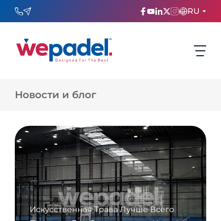
RU
ENGLISH
TÜRKÇE
Новости и блог
ESPAñOL
FRANÇAIS
عربي
Русский
Искусственная Трава Лучше Всего