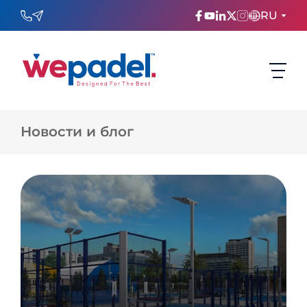
RU
ENGLISH
TÜRKÇE
Новости и блог
ESPAñOL
FRANÇAIS
عربي
Русский