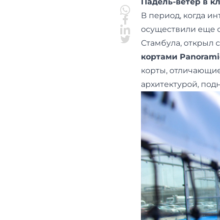
Падель-ветер в к
В период, когда ин
осуществили еще о
Стамбула, открыл 
кортами Panorami
корты, отличающи
архитектурой, под