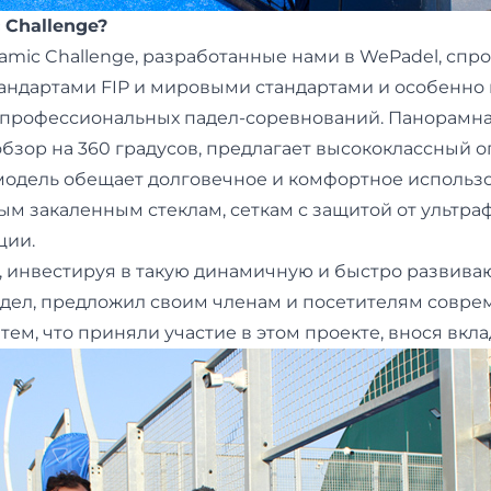
 Challenge?
amic Challenge, разработанные нами в WePadel, спр
тандартами FIP и мировыми стандартами и особенно
 профессиональных падел-соревнований. Панорамна
зор на 360 градусов, предлагает высококлассный опы
 модель обещает долговечное и комфортное использ
м закаленным стеклам, сеткам с защитой от ультра
ции.
, инвестируя в такую динамичную и быстро развив
адел, предложил своим членам и посетителям совре
ем, что приняли участие в этом проекте, внося вкла