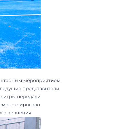
сштабным мероприятием.
 ведущие представители
е игры передали
демонстрировало
ого волнения.