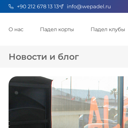
+90 212 678 13 13
info@wepadel.ru
О нас
Падел корты
Падел клубы
Новости и блог