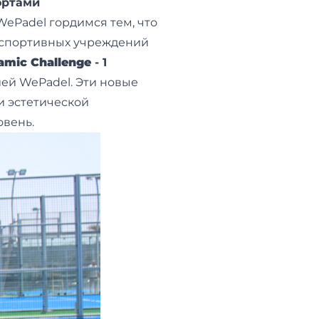
ортами
 WePadel гордимся тем, что
х спортивных учреждений
amic Challenge
- 1
ей WePadel. Эти новые
и эстетической
овень.