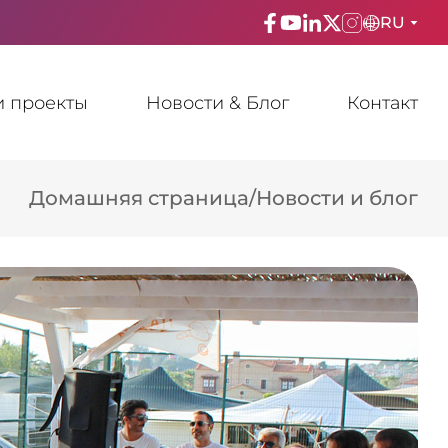
RU
ENGLISH
 проекты
Новости & Блог
Контакт
TÜRKÇE
ESPAñOL
Домашняя страница
/
Новости и блог
FRANÇAIS
عربي
Русский