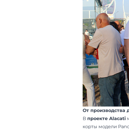
От производства 
В
проекте Alacati
м
корты модели Pano