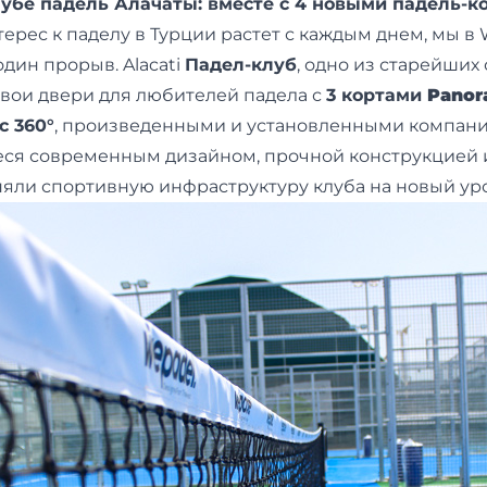
лубе падель Алачаты: вместе с 4 новыми падель-к
терес к паделу в Турции растет с каждым днем, мы в
дин прорыв. Alacati
Падел-клуб
, одно из старейши
свои двери для любителей падела с
3 кортами
Panor
c 360°
, произведенными и установленными компани
еся современным дизайном, прочной конструкцией 
няли спортивную инфраструктуру клуба на новый ур