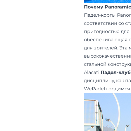
Почему Panoramic
Падел-корты Panor
соответствии со с
пригодностью для
обеспечивающая об
для зрителей. Эта
высококачественны
стальной конструк
Alacati
Падел-клуб
дисциплину, как п
WePadel гордимся т