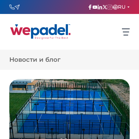
RU
ENGLISH
TÜRKÇE
Новости и блог
ESPAñOL
FRANÇAIS
عربي
Русский