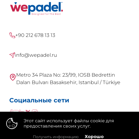
+90 212 678 13 13
info@wepadel.ru
Metro 34 Plaza No: 23/99, IOSB Bedrettin
Dalan Bulvarı Basaksehir, Istanbul / Türkiye
Социальные сети
Этот сайт использует файлы cookie для
предоставления своих услуг.
👍
Хорошо
Получить информацию
WePadel это бренд
Integral Group