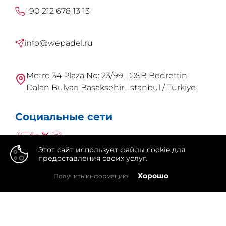
+90 212 678 13 13
info@wepadel.ru
Metro 34 Plaza No: 23/99, IOSB Bedrettin
Dalan Bulvarı Basaksehir, Istanbul / Türkiye
Социальные сети
Этот сайт использует файлы cookie для
предоставления своих услуг.
👍
Хорошо
Получить информацию
WePadel это бренд
Integral Group