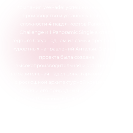
Компания WePadel успешно завершила
производство и установку в общей
сложности 4 падел-кортов Panoramic
Challenge и 1 Panoramic Single в отеле
Regnum Carya - одном из самых престижных
курортных направлений Антальи. В рамках
проекта была создана
высокопроизводительная и эстетически
выразительная падел-зона, гармонирующая
с роскошной архитектурной концепцией
отеля и его природным окружением.
Модели Panoramic Challenge выделяются
прочной стальной конструкцией,
обеспечивающей профессиональный
игровой опыт, а также максимальной
обзорностью благодаря полной панорамной