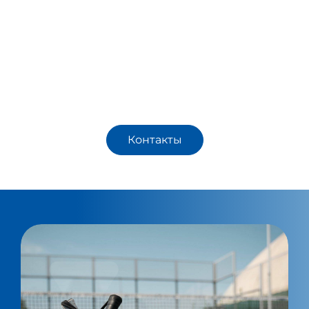
WePadel гордится тем, что, управляя всеми
процессами проектирования, производства
и монтажа по принципу "под ключ",
предоставила отелю Regnum Carya падел-
опыт мирового уровня.
Контакты