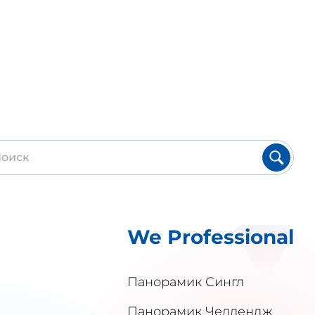
We Professional
Панорамик Сингл
Панорамик Челлендж