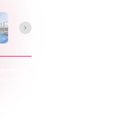
igin Pro на
строва
енировки