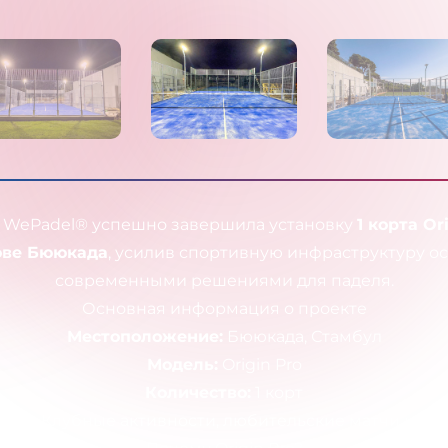
 WePadel® успешно завершила установку
1 корта Or
ове Бююкада
, усилив спортивную инфраструктуру о
современными решениями для паделя.
Основная информация о проекте
Местоположение:
Бююкада, Стамбул
Модель:
Origin Pro
Количество:
1 корт
ние:
Клубные активности, любительские матчи и тр