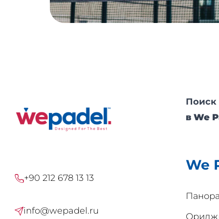
Поиск 
в We P
We 
+90 212 678 13 13
Панор
info@wepadel.ru
Оридж