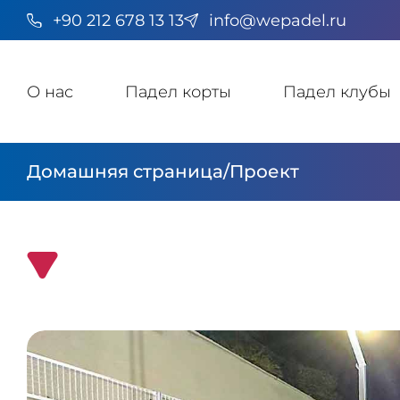
+90 212 678 13 13
info@wepadel.ru
О нас
Падел корты
Падел клубы
Домашняя страница
/
Проект
Бююкада – 1 корт Origin Pro Padel от WePadel