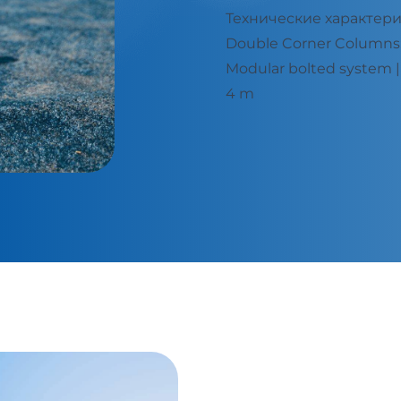
Технические характер
: 40 x 60 x 2,5 mm
Double Corner Columns: 
x 2,5 mm - Height: 3 -
Modular bolted system | 
4 m