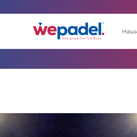
Наши
®