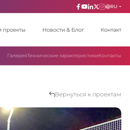
RU
ENGLISH
 проекты
Новости & Блог
Контакт
TÜRKÇE
ESPAñOL
Галерея
Технические характеристики
Контакты
FRANÇAIS
عربي
Русский
Вернуться к проектам