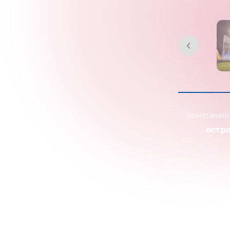
Компания
остр
Назначе