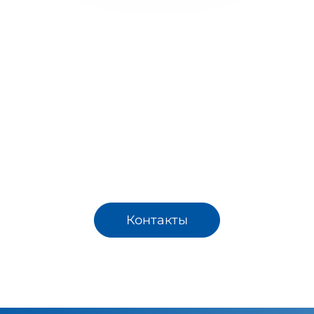
Почему Origin Pro?
Прочная конструкция для интенсивной эксплуатаци
имизированная игровая поверхность высокого каче
менный дизайн, сочетающий эстетику и функционал
ные материалы для длительного использования на
воздухе
т укрепляет присутствие паделя на
знаковых остро
ляя как жителям, так и гостям возможность профес
игровой практики.
Контакты