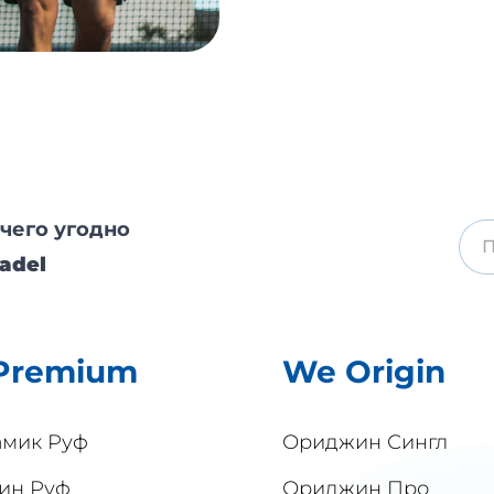
чего угодно
adel
Premium
We Origin
амик Руф
Ориджин Сингл
ин Руф
Ориджин Про