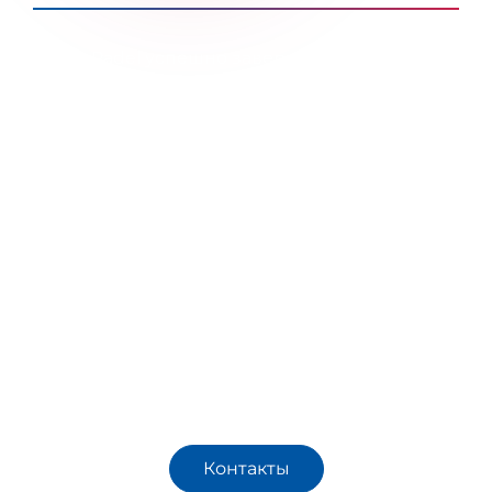
WePadel успешно завершила установку
одного падел-корта Origin Discover в
Мармарисе - известном курортном регионе
Турции. Корт был разработан с учетом
эстетики, долговечности и комфорта игроков.
Использование современных материалов и
точная инженерия обеспечивают высокий
уровень качества и устойчивость к внешним
условиям. Проект в Мармарисе
демонстрирует стремление WePadel
объединять спорт, архитектуру и природную
гармонию.
Контакты