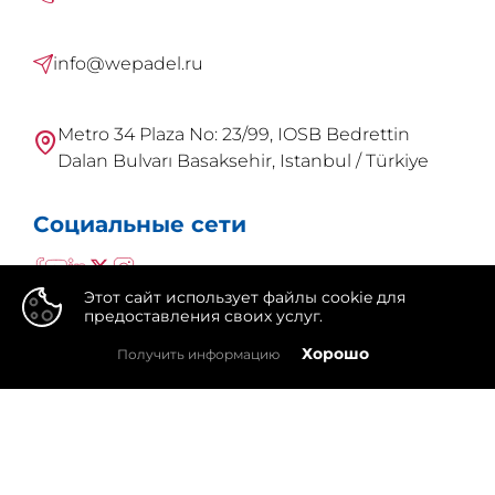
info@wepadel.ru
Metro 34 Plaza No: 23/99, IOSB Bedrettin
Dalan Bulvarı Basaksehir, Istanbul / Türkiye
Социальные сети
Этот сайт использует файлы cookie для
предоставления своих услуг.
👍
Хорошо
Получить информацию
WePadel это бренд
Integral Group