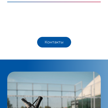
Как команда WePadel, мы успешно построили
три площадки для игры в падел Origin Pro для
крытых помещений в Джорджии.
Контакты