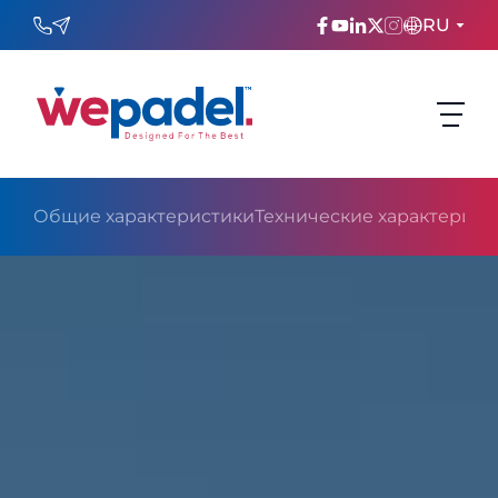
RU
ENGLISH
TÜRKÇE
ESPAñOL
Общие характеристики
Технические характерист
FRANÇAIS
عربي
Русский