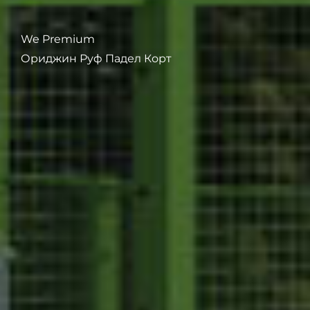
We Premium
Ориджин Руф Падел Корт